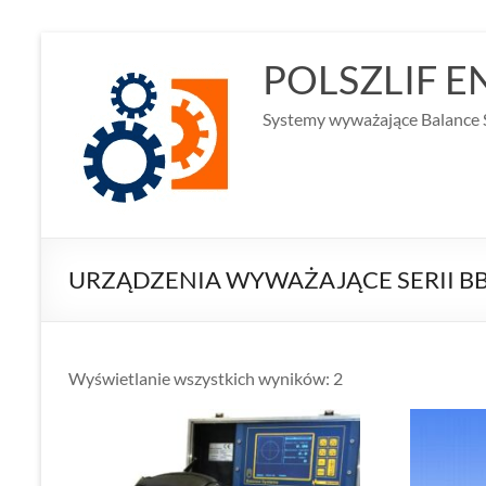
Skip
to
POLSZLIF E
content
Systemy wyważające Balance
URZĄDZENIA WYWAŻAJĄCE SERII B
Wyświetlanie wszystkich wyników: 2