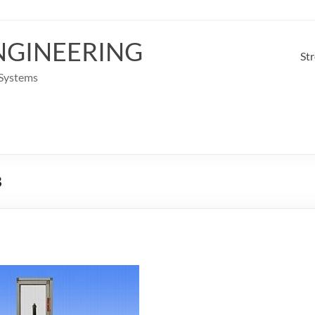
NGINEERING
St
 Systems
B